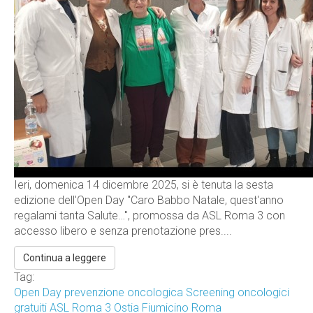
Ieri, domenica 14 dicembre 2025, si è tenuta la sesta
edizione dell'Open Day "Caro Babbo Natale, quest'anno
regalami tanta Salute…", promossa da ASL Roma 3 con
accesso libero e senza prenotazione pres....
Continua a leggere
Tag:
Open Day prevenzione oncologica
Screening oncologici
gratuiti
ASL Roma 3
Ostia Fiumicino Roma