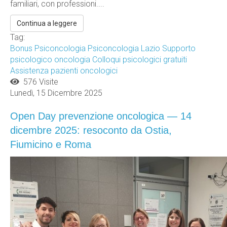
familiari, con professioni....
Continua a leggere
Tag:
Bonus Psiconcologia
Psiconcologia Lazio
Supporto
psicologico oncologia
Colloqui psicologici gratuiti
Assistenza pazienti oncologici
576 Visite
Lunedì, 15 Dicembre 2025
Open Day prevenzione oncologica — 14
dicembre 2025: resoconto da Ostia,
Fiumicino e Roma