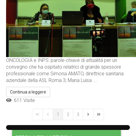
ONCOLOGIA e INPS: parole-chiave di attualità per un
convegno che ha ospitato relatrici di grande spessore
professionale come Simona AMATO, direttrice sanitaria
aziendale della ASL Roma 3; Maria Luisa ....
Continua a leggere
611 Visite
1
2
3
First Page
Previous Page
Next Page
Last Page