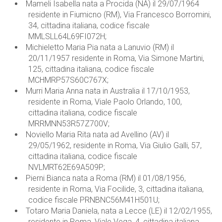
Mameli Isabella nata a Procida (NA) il 29/07/1964
residente in Fiumicno (RM), Via Francesco Borromini,
34, cittadina italiana, codice fiscale
MMLSLL64L69FI072H;
Michieletto Maria Pia nata a Lanuvio (RM) il
20/11/1957 residente in Roma, Via Simone Martini,
125, cittadina italiana, codice fiscale
MCHMRP57S60C767X;
Murri Maria Anna nata in Australia il 17/10/1953,
residente in Roma, Viale Paolo Orlando, 100,
cittadina italiana, codice fiscale
MRRMNN53R57Z700V;
Noviello Maria Rita nata ad Avellino (AV) il
29/05/1962, residente in Roma, Via Giulio Galli, 57,
cittadina italiana, codice fiscale
NVLMRT62E69A509P;
Pierni Bianca nata a Roma (RM) il 01/08/1956,
residente in Roma, Via Focilide, 3, cittadina italiana,
codice fiscale PRNBNC56M41H501U;
Totaro Maria Daniela, nata a Lecce (LE) il 12/02/1955,
residente in Roma, Viale Vega, 4, cittadina italiana,