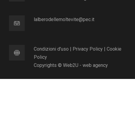
lalberodellemoltevite@pec.it
Condizioni d'uso
|
Privacy Policy
|
Cookie
Policy
Copyrights © Web2U - web agency