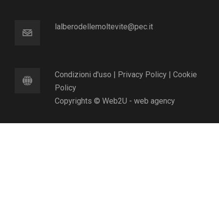
lalberodellemoltevite@pec.it
Condizioni d'uso
|
Privacy Policy
|
Cookie
Policy
Copyrights © Web2U - web agency