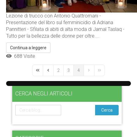
Lezione di trucco con Antonio Quattromani -
Presentazione del libro sul femminicidio di Adriana
Pannitteri - Sfilata di abiti di alta moda di Jamal Taslaq -
Tutto per la bellezza delle donne per oltre....
Continua a leggere
688 Visite
2
3
4
First Page
Previous Page
Next Page
Last Page
CERCA NEGLI ARTICOLI
Cerca