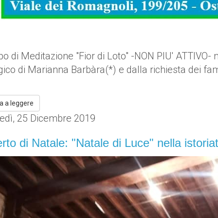
po di Meditazione "Fior di Loto" -NON PIU' ATTIVO- 
ico di Marianna Barbàra(*) e dalla richiesta dei fami
a a leggere
edì, 25 Dicembre 2019
to di Natale: "Natale di Luce" nella istoria