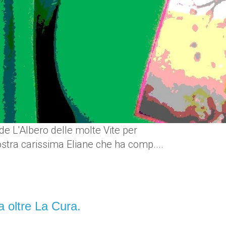
 de L'Albero delle molte Vite per
tra carissima Eliane che ha comp....
ltre La Cura.