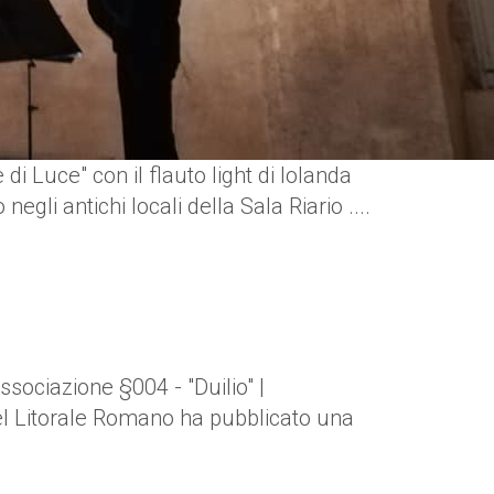
di Luce" con il flauto light di Iolanda
gli antichi locali della Sala Riario ....
associazione §004 - "Duilio" |
del Litorale Romano ha pubblicato una