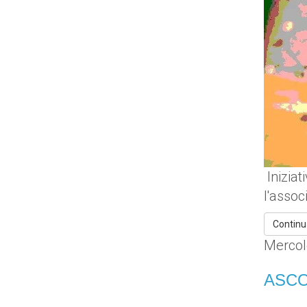
Iniziat
l'asso
Continu
Mercol
ASCOL