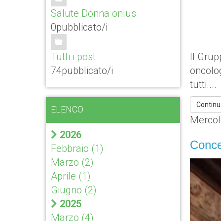
Salute Donna onlus
0pubblicato/i
Tutti i post
Il Grup
74pubblicato/i
oncolog
tutti....
Continu
ELENCO
Mercol
2026
Concer
Febbraio
(1)
Marzo
(2)
Aprile
(1)
Giugno
(2)
2025
Marzo
(4)