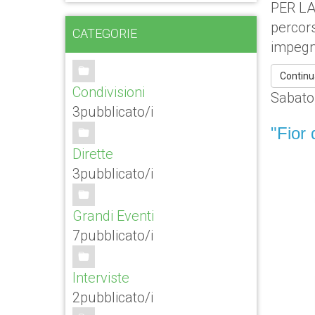
PER LA
percors
CATEGORIE
impegna
Continu
Condivisioni
Sabato
3pubblicato/i
"Fior 
Dirette
3pubblicato/i
Grandi Eventi
7pubblicato/i
Interviste
2pubblicato/i